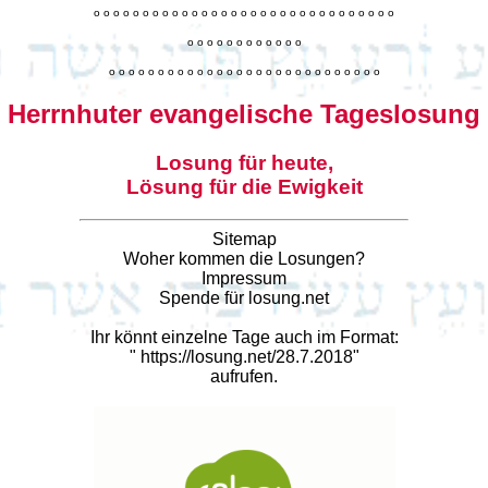
o
o
o
o
o
o
o
o
o
o
o
o
o
o
o
o
o
o
o
o
o
o
o
o
o
o
o
o
o
o
o
o
o
o
o
o
o
o
o
o
o
o
o
o
o
o
o
o
o
o
o
o
o
o
o
o
o
o
o
o
o
o
o
o
o
o
o
o
o
o
o
Herrnhuter evangelische Tageslosung
Losung für heute,
Lösung für die Ewigkeit
Sitemap
Woher kommen die Losungen?
Impressum
Spende für losung.net
Ihr könnt einzelne Tage auch im Format:
"
https://losung.net/28.7.2018
"
aufrufen.