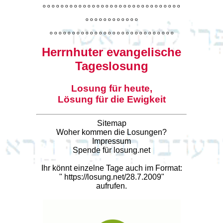
o
o
o
o
o
o
o
o
o
o
o
o
o
o
o
o
o
o
o
o
o
o
o
o
o
o
o
o
o
o
o
o
o
o
o
o
o
o
o
o
o
o
o
o
o
o
o
o
o
o
o
o
o
o
o
o
o
o
o
o
o
o
o
o
o
o
o
o
o
o
o
Herrnhuter evangelische
Tageslosung
Losung für heute,
Lösung für die Ewigkeit
Sitemap
Woher kommen die Losungen?
Impressum
Spende für losung.net
Ihr könnt einzelne Tage auch im Format:
"
https://losung.net/28.7.2009
"
aufrufen.