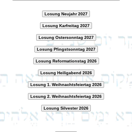
Losung Neujahr 2027
Losung Karfreitag 2027
Losung Ostersonntag 2027
Losung Pfingstsonntag 2027
Losung Reformationstag 2026
Losung Heiligabend 2026
Losung 1. Weihnachtsfeiertag 2026
Losung 2. Weihnachtsfeiertag 2026
Losung Silvester 2026