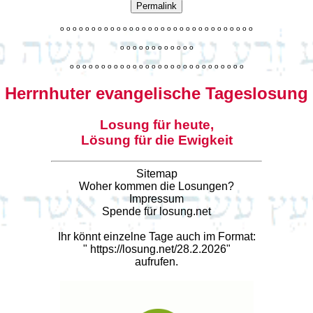
Permalink
o
o
o
o
o
o
o
o
o
o
o
o
o
o
o
o
o
o
o
o
o
o
o
o
o
o
o
o
o
o
o
o
o
o
o
o
o
o
o
o
o
o
o
o
o
o
o
o
o
o
o
o
o
o
o
o
o
o
o
o
o
o
o
o
o
o
o
o
o
o
o
Herrnhuter evangelische Tageslosung
Losung für heute,
Lösung für die Ewigkeit
Sitemap
Woher kommen die Losungen?
Impressum
Spende für losung.net
Ihr könnt einzelne Tage auch im Format:
"
https://losung.net/28.2.2026
"
aufrufen.