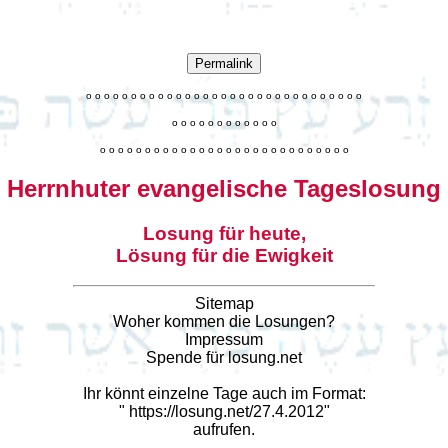
Permalink
o
o
o
o
o
o
o
o
o
o
o
o
o
o
o
o
o
o
o
o
o
o
o
o
o
o
o
o
o
o
o
o
o
o
o
o
o
o
o
o
o
o
o
o
o
o
o
o
o
o
o
o
o
o
o
o
o
o
o
o
o
o
o
o
o
o
o
o
o
o
o
Herrnhuter evangelische Tageslosung
Losung für heute,
Lösung für die Ewigkeit
Sitemap
Woher kommen die Losungen?
Impressum
Spende für losung.net
Ihr könnt einzelne Tage auch im Format:
"
https://losung.net/27.4.2012
"
aufrufen.