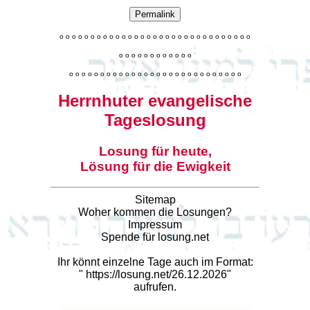
Permalink
o
o
o
o
o
o
o
o
o
o
o
o
o
o
o
o
o
o
o
o
o
o
o
o
o
o
o
o
o
o
o
o
o
o
o
o
o
o
o
o
o
o
o
o
o
o
o
o
o
o
o
o
o
o
o
o
o
o
o
o
o
o
o
o
o
o
o
o
o
o
o
Herrnhuter evangelische
Tageslosung
Losung für heute,
Lösung für die Ewigkeit
Sitemap
Woher kommen die Losungen?
Impressum
Spende für losung.net
Ihr könnt einzelne Tage auch im Format:
"
https://losung.net/26.12.2026
"
aufrufen.