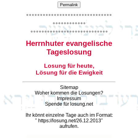
Permalink
o
o
o
o
o
o
o
o
o
o
o
o
o
o
o
o
o
o
o
o
o
o
o
o
o
o
o
o
o
o
o
o
o
o
o
o
o
o
o
o
o
o
o
o
o
o
o
o
o
o
o
o
o
o
o
o
o
o
o
o
o
o
o
o
o
o
o
o
o
o
o
Herrnhuter evangelische
Tageslosung
Losung für heute,
Lösung für die Ewigkeit
Sitemap
Woher kommen die Losungen?
Impressum
Spende für losung.net
Ihr könnt einzelne Tage auch im Format:
"
https://losung.net/26.12.2013
"
aufrufen.