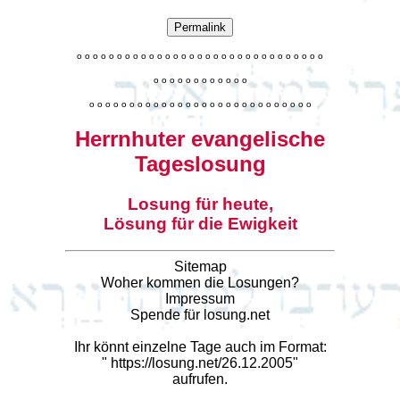
Permalink
o
o
o
o
o
o
o
o
o
o
o
o
o
o
o
o
o
o
o
o
o
o
o
o
o
o
o
o
o
o
o
o
o
o
o
o
o
o
o
o
o
o
o
o
o
o
o
o
o
o
o
o
o
o
o
o
o
o
o
o
o
o
o
o
o
o
o
o
o
o
o
Herrnhuter evangelische
Tageslosung
Losung für heute,
Lösung für die Ewigkeit
Sitemap
Woher kommen die Losungen?
Impressum
Spende für losung.net
Ihr könnt einzelne Tage auch im Format:
"
https://losung.net/26.12.2005
"
aufrufen.