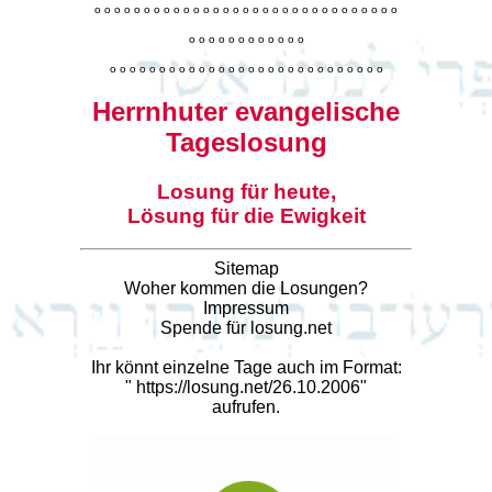
o
o
o
o
o
o
o
o
o
o
o
o
o
o
o
o
o
o
o
o
o
o
o
o
o
o
o
o
o
o
o
o
o
o
o
o
o
o
o
o
o
o
o
o
o
o
o
o
o
o
o
o
o
o
o
o
o
o
o
o
o
o
o
o
o
o
o
o
o
o
o
Herrnhuter evangelische
Tageslosung
Losung für heute,
Lösung für die Ewigkeit
Sitemap
Woher kommen die Losungen?
Impressum
Spende für losung.net
Ihr könnt einzelne Tage auch im Format:
"
https://losung.net/26.10.2006
"
aufrufen.