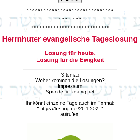
o
o
o
o
o
o
o
o
o
o
o
o
o
o
o
o
o
o
o
o
o
o
o
o
o
o
o
o
o
o
o
o
o
o
o
o
o
o
o
o
o
o
o
o
o
o
o
o
o
o
o
o
o
o
o
o
o
o
o
o
o
o
o
o
o
o
o
o
o
o
o
Herrnhuter evangelische Tageslosung
Losung für heute,
Lösung für die Ewigkeit
Sitemap
Woher kommen die Losungen?
Impressum
Spende für losung.net
Ihr könnt einzelne Tage auch im Format:
"
https://losung.net/26.1.2021
"
aufrufen.