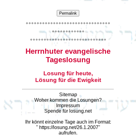
Permalink
o
o
o
o
o
o
o
o
o
o
o
o
o
o
o
o
o
o
o
o
o
o
o
o
o
o
o
o
o
o
o
o
o
o
o
o
o
o
o
o
o
o
o
o
o
o
o
o
o
o
o
o
o
o
o
o
o
o
o
o
o
o
o
o
o
o
o
o
o
o
o
Herrnhuter evangelische
Tageslosung
Losung für heute,
Lösung für die Ewigkeit
Sitemap
Woher kommen die Losungen?
Impressum
Spende für losung.net
Ihr könnt einzelne Tage auch im Format:
"
https://losung.net/26.1.2007
"
aufrufen.