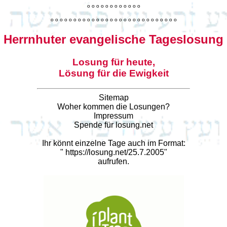
o
o
o
o
o
o
o
o
o
o
o
o
o
o
o
o
o
o
o
o
o
o
o
o
o
o
o
o
o
o
o
o
o
o
o
o
o
o
o
o
Herrnhuter evangelische Tageslosung
Losung für heute,
Lösung für die Ewigkeit
Sitemap
Woher kommen die Losungen?
Impressum
Spende für losung.net
Ihr könnt einzelne Tage auch im Format:
"
https://losung.net/25.7.2005
"
aufrufen.