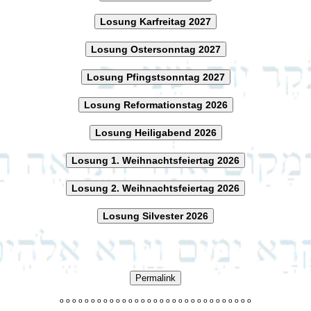
Losung Karfreitag 2027
Losung Ostersonntag 2027
Losung Pfingstsonntag 2027
Losung Reformationstag 2026
Losung Heiligabend 2026
Losung 1. Weihnachtsfeiertag 2026
Losung 2. Weihnachtsfeiertag 2026
Losung Silvester 2026
Permalink
o
o
o
o
o
o
o
o
o
o
o
o
o
o
o
o
o
o
o
o
o
o
o
o
o
o
o
o
o
o
o