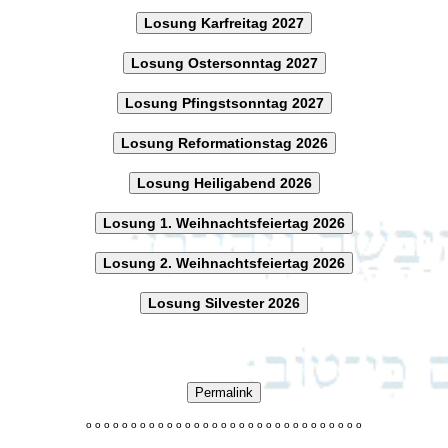
Losung Karfreitag 2027
Losung Ostersonntag 2027
Losung Pfingstsonntag 2027
Losung Reformationstag 2026
Losung Heiligabend 2026
Losung 1. Weihnachtsfeiertag 2026
Losung 2. Weihnachtsfeiertag 2026
Losung Silvester 2026
Permalink
o
o
o
o
o
o
o
o
o
o
o
o
o
o
o
o
o
o
o
o
o
o
o
o
o
o
o
o
o
o
o