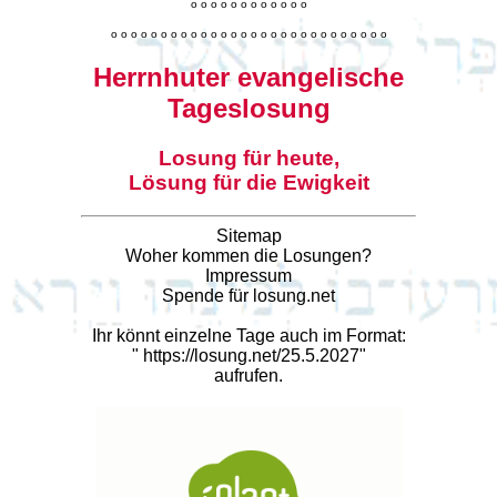
o
o
o
o
o
o
o
o
o
o
o
o
o
o
o
o
o
o
o
o
o
o
o
o
o
o
o
o
o
o
o
o
o
o
o
o
o
o
o
o
Herrnhuter evangelische
Tageslosung
Losung für heute,
Lösung für die Ewigkeit
Sitemap
Woher kommen die Losungen?
Impressum
Spende für losung.net
Ihr könnt einzelne Tage auch im Format:
"
https://losung.net/25.5.2027
"
aufrufen.