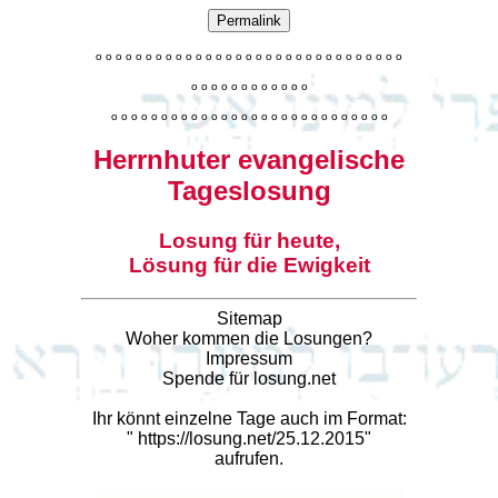
Permalink
o
o
o
o
o
o
o
o
o
o
o
o
o
o
o
o
o
o
o
o
o
o
o
o
o
o
o
o
o
o
o
o
o
o
o
o
o
o
o
o
o
o
o
o
o
o
o
o
o
o
o
o
o
o
o
o
o
o
o
o
o
o
o
o
o
o
o
o
o
o
o
Herrnhuter evangelische
Tageslosung
Losung für heute,
Lösung für die Ewigkeit
Sitemap
Woher kommen die Losungen?
Impressum
Spende für losung.net
Ihr könnt einzelne Tage auch im Format:
"
https://losung.net/25.12.2015
"
aufrufen.