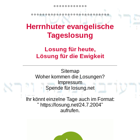
o
o
o
o
o
o
o
o
o
o
o
o
o
o
o
o
o
o
o
o
o
o
o
o
o
o
o
o
o
o
o
o
o
o
o
o
o
o
o
o
Herrnhuter evangelische
Tageslosung
Losung für heute,
Lösung für die Ewigkeit
Sitemap
Woher kommen die Losungen?
Impressum
Spende für losung.net
Ihr könnt einzelne Tage auch im Format:
"
https://losung.net/24.7.2004
"
aufrufen.