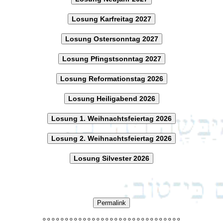
Losung Karfreitag 2027
Losung Ostersonntag 2027
Losung Pfingstsonntag 2027
Losung Reformationstag 2026
Losung Heiligabend 2026
Losung 1. Weihnachtsfeiertag 2026
Losung 2. Weihnachtsfeiertag 2026
Losung Silvester 2026
Permalink
o
o
o
o
o
o
o
o
o
o
o
o
o
o
o
o
o
o
o
o
o
o
o
o
o
o
o
o
o
o
o