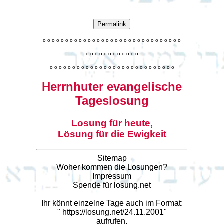
Permalink
o
o
o
o
o
o
o
o
o
o
o
o
o
o
o
o
o
o
o
o
o
o
o
o
o
o
o
o
o
o
o
o
o
o
o
o
o
o
o
o
o
o
o
o
o
o
o
o
o
o
o
o
o
o
o
o
o
o
o
o
o
o
o
o
o
o
o
o
o
o
o
Herrnhuter evangelische
Tageslosung
Losung für heute,
Lösung für die Ewigkeit
Sitemap
Woher kommen die Losungen?
Impressum
Spende für losung.net
Ihr könnt einzelne Tage auch im Format:
"
https://losung.net/24.11.2001
"
aufrufen.