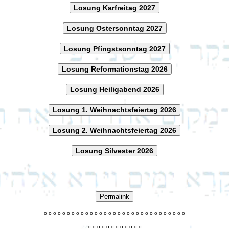
Losung Karfreitag 2027
Losung Ostersonntag 2027
Losung Pfingstsonntag 2027
Losung Reformationstag 2026
Losung Heiligabend 2026
Losung 1. Weihnachtsfeiertag 2026
Losung 2. Weihnachtsfeiertag 2026
Losung Silvester 2026
Permalink
o
o
o
o
o
o
o
o
o
o
o
o
o
o
o
o
o
o
o
o
o
o
o
o
o
o
o
o
o
o
o
o
o
o
o
o
o
o
o
o
o
o
o