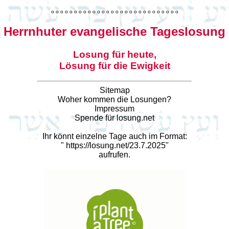
o
o
o
o
o
o
o
o
o
o
o
o
o
o
o
o
o
o
o
o
o
o
o
o
o
o
o
o
Herrnhuter evangelische Tageslosung
Losung für heute,
Lösung für die Ewigkeit
Sitemap
Woher kommen die Losungen?
Impressum
Spende für losung.net
Ihr könnt einzelne Tage auch im Format:
"
https://losung.net/23.7.2025
"
aufrufen.