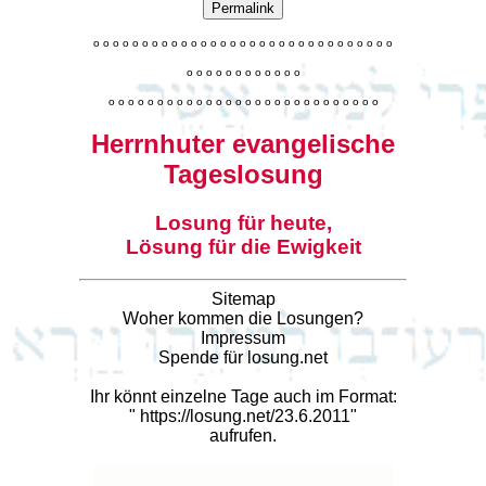
Permalink
o
o
o
o
o
o
o
o
o
o
o
o
o
o
o
o
o
o
o
o
o
o
o
o
o
o
o
o
o
o
o
o
o
o
o
o
o
o
o
o
o
o
o
o
o
o
o
o
o
o
o
o
o
o
o
o
o
o
o
o
o
o
o
o
o
o
o
o
o
o
o
Herrnhuter evangelische
Tageslosung
Losung für heute,
Lösung für die Ewigkeit
Sitemap
Woher kommen die Losungen?
Impressum
Spende für losung.net
Ihr könnt einzelne Tage auch im Format:
"
https://losung.net/23.6.2011
"
aufrufen.