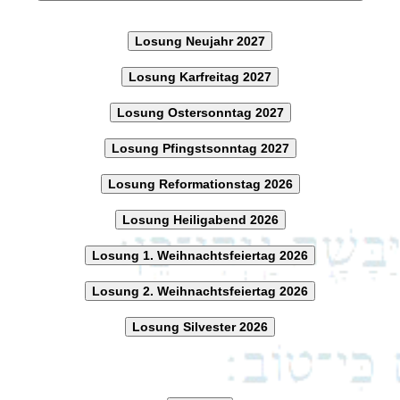
Losung Neujahr 2027
Losung Karfreitag 2027
Losung Ostersonntag 2027
Losung Pfingstsonntag 2027
Losung Reformationstag 2026
Losung Heiligabend 2026
Losung 1. Weihnachtsfeiertag 2026
Losung 2. Weihnachtsfeiertag 2026
Losung Silvester 2026