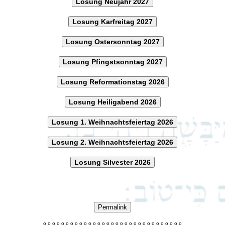
Losung Neujahr 2027
Losung Karfreitag 2027
Losung Ostersonntag 2027
Losung Pfingstsonntag 2027
Losung Reformationstag 2026
Losung Heiligabend 2026
Losung 1. Weihnachtsfeiertag 2026
Losung 2. Weihnachtsfeiertag 2026
Losung Silvester 2026
Permalink
o
o
o
o
o
o
o
o
o
o
o
o
o
o
o
o
o
o
o
o
o
o
o
o
o
o
o
o
o
o
o