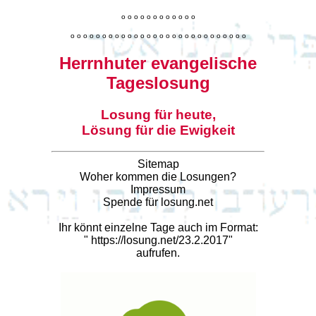
o
o
o
o
o
o
o
o
o
o
o
o
o
o
o
o
o
o
o
o
o
o
o
o
o
o
o
o
o
o
o
o
o
o
o
o
o
o
o
o
Herrnhuter evangelische
Tageslosung
Losung für heute,
Lösung für die Ewigkeit
Sitemap
Woher kommen die Losungen?
Impressum
Spende für losung.net
Ihr könnt einzelne Tage auch im Format:
"
https://losung.net/23.2.2017
"
aufrufen.