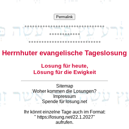
Permalink
o
o
o
o
o
o
o
o
o
o
o
o
o
o
o
o
o
o
o
o
o
o
o
o
o
o
o
o
o
o
o
o
o
o
o
o
o
o
o
o
o
o
o
o
o
o
o
o
o
o
o
o
o
o
o
o
o
o
o
o
o
o
o
o
o
o
o
o
o
o
o
Herrnhuter evangelische Tageslosung
Losung für heute,
Lösung für die Ewigkeit
Sitemap
Woher kommen die Losungen?
Impressum
Spende für losung.net
Ihr könnt einzelne Tage auch im Format:
"
https://losung.net/22.1.2027
"
aufrufen.