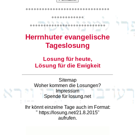
o
o
o
o
o
o
o
o
o
o
o
o
o
o
o
o
o
o
o
o
o
o
o
o
o
o
o
o
o
o
o
o
o
o
o
o
o
o
o
o
o
o
o
o
o
o
o
o
o
o
o
o
o
o
o
o
o
o
o
o
o
o
o
o
o
o
o
o
o
o
o
Herrnhuter evangelische
Tageslosung
Losung für heute,
Lösung für die Ewigkeit
Sitemap
Woher kommen die Losungen?
Impressum
Spende für losung.net
Ihr könnt einzelne Tage auch im Format:
"
https://losung.net/21.8.2015
"
aufrufen.