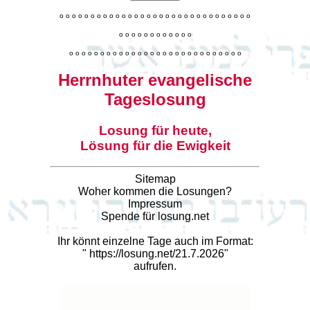
o
o
o
o
o
o
o
o
o
o
o
o
o
o
o
o
o
o
o
o
o
o
o
o
o
o
o
o
o
o
o
o
o
o
o
o
o
o
o
o
o
o
o
o
o
o
o
o
o
o
o
o
o
o
o
o
o
o
o
o
o
o
o
o
o
o
o
o
o
o
o
Herrnhuter evangelische
Tageslosung
Losung für heute,
Lösung für die Ewigkeit
Sitemap
Woher kommen die Losungen?
Impressum
Spende für losung.net
Ihr könnt einzelne Tage auch im Format:
"
https://losung.net/21.7.2026
"
aufrufen.