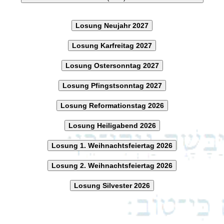
Losung Neujahr 2027
Losung Karfreitag 2027
Losung Ostersonntag 2027
Losung Pfingstsonntag 2027
Losung Reformationstag 2026
Losung Heiligabend 2026
Losung 1. Weihnachtsfeiertag 2026
Losung 2. Weihnachtsfeiertag 2026
Losung Silvester 2026