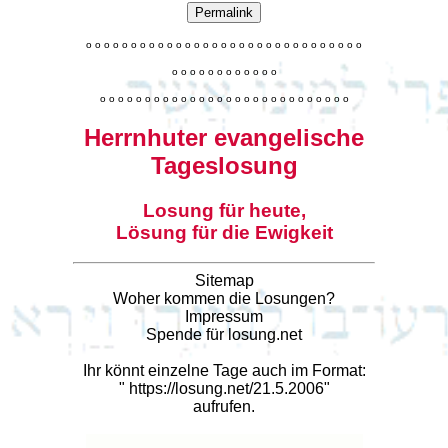
Permalink
o
o
o
o
o
o
o
o
o
o
o
o
o
o
o
o
o
o
o
o
o
o
o
o
o
o
o
o
o
o
o
o
o
o
o
o
o
o
o
o
o
o
o
o
o
o
o
o
o
o
o
o
o
o
o
o
o
o
o
o
o
o
o
o
o
o
o
o
o
o
o
Herrnhuter evangelische
Tageslosung
Losung für heute,
Lösung für die Ewigkeit
Sitemap
Woher kommen die Losungen?
Impressum
Spende für losung.net
Ihr könnt einzelne Tage auch im Format:
"
https://losung.net/21.5.2006
"
aufrufen.