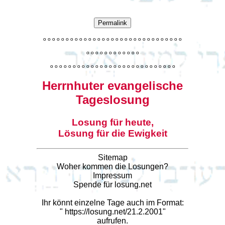
Permalink
o
o
o
o
o
o
o
o
o
o
o
o
o
o
o
o
o
o
o
o
o
o
o
o
o
o
o
o
o
o
o
o
o
o
o
o
o
o
o
o
o
o
o
o
o
o
o
o
o
o
o
o
o
o
o
o
o
o
o
o
o
o
o
o
o
o
o
o
o
o
o
Herrnhuter evangelische
Tageslosung
Losung für heute,
Lösung für die Ewigkeit
Sitemap
Woher kommen die Losungen?
Impressum
Spende für losung.net
Ihr könnt einzelne Tage auch im Format:
"
https://losung.net/21.2.2001
"
aufrufen.