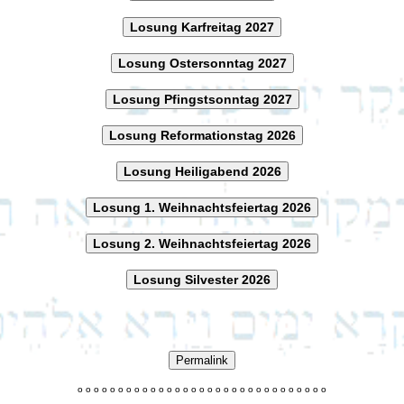
Losung Karfreitag 2027
Losung Ostersonntag 2027
Losung Pfingstsonntag 2027
Losung Reformationstag 2026
Losung Heiligabend 2026
Losung 1. Weihnachtsfeiertag 2026
Losung 2. Weihnachtsfeiertag 2026
Losung Silvester 2026
Permalink
o
o
o
o
o
o
o
o
o
o
o
o
o
o
o
o
o
o
o
o
o
o
o
o
o
o
o
o
o
o
o