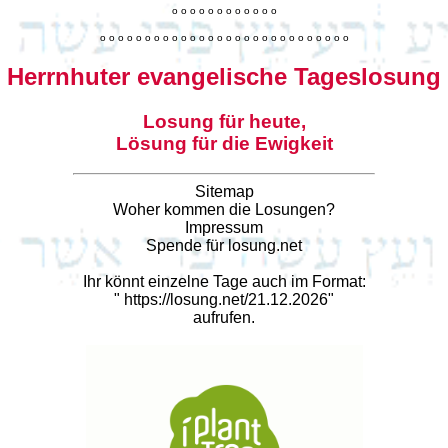
o
o
o
o
o
o
o
o
o
o
o
o
o
o
o
o
o
o
o
o
o
o
o
o
o
o
o
o
o
o
o
o
o
o
o
o
o
o
o
o
Herrnhuter evangelische Tageslosung
Losung für heute,
Lösung für die Ewigkeit
Sitemap
Woher kommen die Losungen?
Impressum
Spende für losung.net
Ihr könnt einzelne Tage auch im Format:
"
https://losung.net/21.12.2026
"
aufrufen.