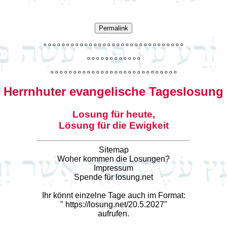
Permalink
o
o
o
o
o
o
o
o
o
o
o
o
o
o
o
o
o
o
o
o
o
o
o
o
o
o
o
o
o
o
o
o
o
o
o
o
o
o
o
o
o
o
o
o
o
o
o
o
o
o
o
o
o
o
o
o
o
o
o
o
o
o
o
o
o
o
o
o
o
o
o
Herrnhuter evangelische Tageslosung
Losung für heute,
Lösung für die Ewigkeit
Sitemap
Woher kommen die Losungen?
Impressum
Spende für losung.net
Ihr könnt einzelne Tage auch im Format:
"
https://losung.net/20.5.2027
"
aufrufen.