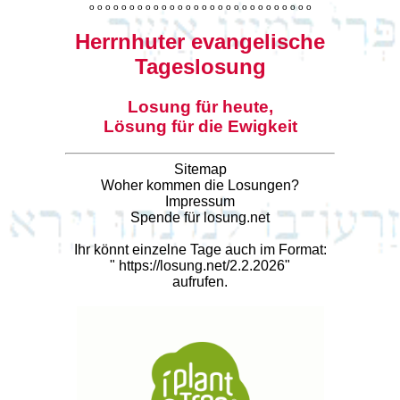
o
o
o
o
o
o
o
o
o
o
o
o
o
o
o
o
o
o
o
o
o
o
o
o
o
o
o
o
Herrnhuter evangelische
Tageslosung
Losung für heute,
Lösung für die Ewigkeit
Sitemap
Woher kommen die Losungen?
Impressum
Spende für losung.net
Ihr könnt einzelne Tage auch im Format:
"
https://losung.net/2.2.2026
"
aufrufen.