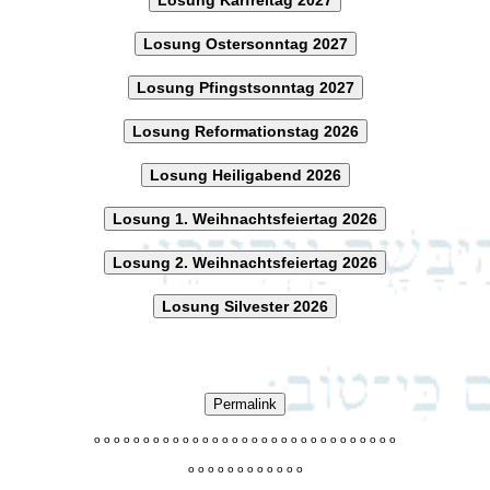
Losung Ostersonntag 2027
Losung Pfingstsonntag 2027
Losung Reformationstag 2026
Losung Heiligabend 2026
Losung 1. Weihnachtsfeiertag 2026
Losung 2. Weihnachtsfeiertag 2026
Losung Silvester 2026
Permalink
o
o
o
o
o
o
o
o
o
o
o
o
o
o
o
o
o
o
o
o
o
o
o
o
o
o
o
o
o
o
o
o
o
o
o
o
o
o
o
o
o
o
o