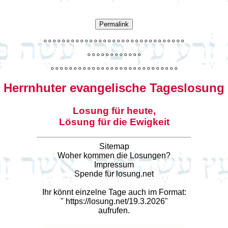
Permalink
o
o
o
o
o
o
o
o
o
o
o
o
o
o
o
o
o
o
o
o
o
o
o
o
o
o
o
o
o
o
o
o
o
o
o
o
o
o
o
o
o
o
o
o
o
o
o
o
o
o
o
o
o
o
o
o
o
o
o
o
o
o
o
o
o
o
o
o
o
o
o
Herrnhuter evangelische Tageslosung
Losung für heute,
Lösung für die Ewigkeit
Sitemap
Woher kommen die Losungen?
Impressum
Spende für losung.net
Ihr könnt einzelne Tage auch im Format:
"
https://losung.net/19.3.2026
"
aufrufen.