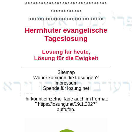
o
o
o
o
o
o
o
o
o
o
o
o
o
o
o
o
o
o
o
o
o
o
o
o
o
o
o
o
o
o
o
o
o
o
o
o
o
o
o
o
o
o
o
o
o
o
o
o
o
o
o
o
o
o
o
o
o
o
o
o
o
o
o
o
o
o
o
o
o
o
o
Herrnhuter evangelische
Tageslosung
Losung für heute,
Lösung für die Ewigkeit
Sitemap
Woher kommen die Losungen?
Impressum
Spende für losung.net
Ihr könnt einzelne Tage auch im Format:
"
https://losung.net/19.1.2027
"
aufrufen.