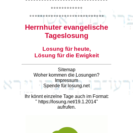
o
o
o
o
o
o
o
o
o
o
o
o
o
o
o
o
o
o
o
o
o
o
o
o
o
o
o
o
o
o
o
o
o
o
o
o
o
o
o
o
Herrnhuter evangelische
Tageslosung
Losung für heute,
Lösung für die Ewigkeit
Sitemap
Woher kommen die Losungen?
Impressum
Spende für losung.net
Ihr könnt einzelne Tage auch im Format:
"
https://losung.net/19.1.2014
"
aufrufen.