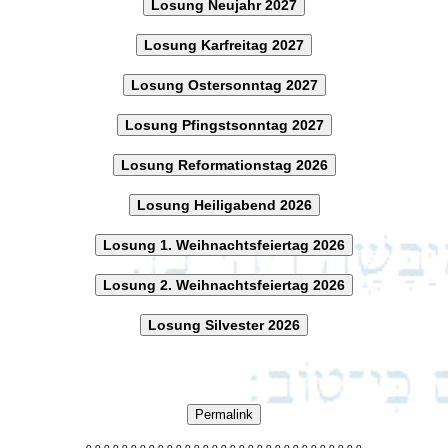
Losung Neujahr 2027
Losung Karfreitag 2027
Losung Ostersonntag 2027
Losung Pfingstsonntag 2027
Losung Reformationstag 2026
Losung Heiligabend 2026
Losung 1. Weihnachtsfeiertag 2026
Losung 2. Weihnachtsfeiertag 2026
Losung Silvester 2026
Permalink
o
o
o
o
o
o
o
o
o
o
o
o
o
o
o
o
o
o
o
o
o
o
o
o
o
o
o
o
o
o
o