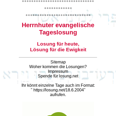
o
o
o
o
o
o
o
o
o
o
o
o
o
o
o
o
o
o
o
o
o
o
o
o
o
o
o
o
o
o
o
o
o
o
o
o
o
o
o
o
o
o
o
o
o
o
o
o
o
o
o
o
o
o
o
o
o
o
o
o
o
o
o
o
o
o
o
o
o
o
o
Herrnhuter evangelische
Tageslosung
Losung für heute,
Lösung für die Ewigkeit
Sitemap
Woher kommen die Losungen?
Impressum
Spende für losung.net
Ihr könnt einzelne Tage auch im Format:
"
https://losung.net/18.6.2004
"
aufrufen.