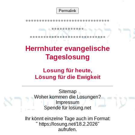
Permalink
o
o
o
o
o
o
o
o
o
o
o
o
o
o
o
o
o
o
o
o
o
o
o
o
o
o
o
o
o
o
o
o
o
o
o
o
o
o
o
o
o
o
o
o
o
o
o
o
o
o
o
o
o
o
o
o
o
o
o
o
o
o
o
o
o
o
o
o
o
o
o
Herrnhuter evangelische
Tageslosung
Losung für heute,
Lösung für die Ewigkeit
Sitemap
Woher kommen die Losungen?
Impressum
Spende für losung.net
Ihr könnt einzelne Tage auch im Format:
"
https://losung.net/18.2.2026
"
aufrufen.