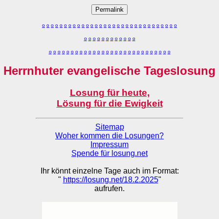
Permalink
o
o
o
o
o
o
o
o
o
o
o
o
o
o
o
o
o
o
o
o
o
o
o
o
o
o
o
o
o
o
o
o
o
o
o
o
o
o
o
o
o
o
o
o
o
o
o
o
o
o
o
o
o
o
o
o
o
o
o
o
o
o
o
o
o
o
o
o
o
o
o
Herrnhuter evangelische Tageslosung
Losung für heute,
Lösung für die Ewigkeit
Sitemap
Woher kommen die Losungen?
Impressum
Spende für losung.net
Ihr könnt einzelne Tage auch im Format:
"
https://losung.net/18.2.2025
"
aufrufen.