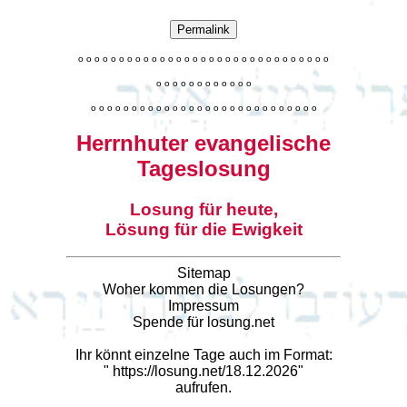
Permalink
o
o
o
o
o
o
o
o
o
o
o
o
o
o
o
o
o
o
o
o
o
o
o
o
o
o
o
o
o
o
o
o
o
o
o
o
o
o
o
o
o
o
o
o
o
o
o
o
o
o
o
o
o
o
o
o
o
o
o
o
o
o
o
o
o
o
o
o
o
o
o
Herrnhuter evangelische
Tageslosung
Losung für heute,
Lösung für die Ewigkeit
Sitemap
Woher kommen die Losungen?
Impressum
Spende für losung.net
Ihr könnt einzelne Tage auch im Format:
"
https://losung.net/18.12.2026
"
aufrufen.