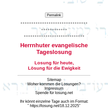
Permalink
o
o
o
o
o
o
o
o
o
o
o
o
o
o
o
o
o
o
o
o
o
o
o
o
o
o
o
o
o
o
o
o
o
o
o
o
o
o
o
o
o
o
o
o
o
o
o
o
o
o
o
o
o
o
o
o
o
o
o
o
o
o
o
o
o
o
o
o
o
o
o
Herrnhuter evangelische
Tageslosung
Losung für heute,
Lösung für die Ewigkeit
Sitemap
Woher kommen die Losungen?
Impressum
Spende für losung.net
Ihr könnt einzelne Tage auch im Format:
"
https://losung.net/18.12.2025
"