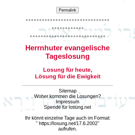
Permalink
o
o
o
o
o
o
o
o
o
o
o
o
o
o
o
o
o
o
o
o
o
o
o
o
o
o
o
o
o
o
o
o
o
o
o
o
o
o
o
o
o
o
o
o
o
o
o
o
o
o
o
o
o
o
o
o
o
o
o
o
o
o
o
o
o
o
o
o
o
o
o
Herrnhuter evangelische
Tageslosung
Losung für heute,
Lösung für die Ewigkeit
Sitemap
Woher kommen die Losungen?
Impressum
Spende für losung.net
Ihr könnt einzelne Tage auch im Format:
"
https://losung.net/17.6.2002
"
aufrufen.