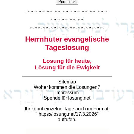
Permalink
o
o
o
o
o
o
o
o
o
o
o
o
o
o
o
o
o
o
o
o
o
o
o
o
o
o
o
o
o
o
o
o
o
o
o
o
o
o
o
o
o
o
o
o
o
o
o
o
o
o
o
o
o
o
o
o
o
o
o
o
o
o
o
o
o
o
o
o
o
o
o
Herrnhuter evangelische
Tageslosung
Losung für heute,
Lösung für die Ewigkeit
Sitemap
Woher kommen die Losungen?
Impressum
Spende für losung.net
Ihr könnt einzelne Tage auch im Format:
"
https://losung.net/17.3.2026
"
aufrufen.