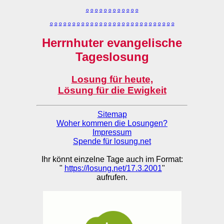
o
o
o
o
o
o
o
o
o
o
o
o
o
o
o
o
o
o
o
o
o
o
o
o
o
o
o
o
o
o
o
o
o
o
o
o
o
o
o
o
Herrnhuter evangelische
Tageslosung
Losung für heute,
Lösung für die Ewigkeit
Sitemap
Woher kommen die Losungen?
Impressum
Spende für losung.net
Ihr könnt einzelne Tage auch im Format:
"
https://losung.net/17.3.2001
"
aufrufen.