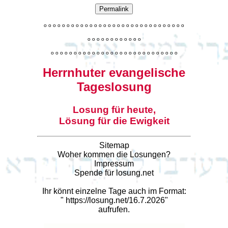
Permalink
o
o
o
o
o
o
o
o
o
o
o
o
o
o
o
o
o
o
o
o
o
o
o
o
o
o
o
o
o
o
o
o
o
o
o
o
o
o
o
o
o
o
o
o
o
o
o
o
o
o
o
o
o
o
o
o
o
o
o
o
o
o
o
o
o
o
o
o
o
o
o
Herrnhuter evangelische
Tageslosung
Losung für heute,
Lösung für die Ewigkeit
Sitemap
Woher kommen die Losungen?
Impressum
Spende für losung.net
Ihr könnt einzelne Tage auch im Format:
"
https://losung.net/16.7.2026
"
aufrufen.