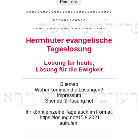
Permalink
o
o
o
o
o
o
o
o
o
o
o
o
o
o
o
o
o
o
o
o
o
o
o
o
o
o
o
o
o
o
o
o
o
o
o
o
o
o
o
o
o
o
o
o
o
o
o
o
o
o
o
o
o
o
o
o
o
o
o
o
o
o
o
o
o
o
o
o
o
o
o
Herrnhuter evangelische
Tageslosung
Losung für heute,
Lösung für die Ewigkeit
Sitemap
Woher kommen die Losungen?
Impressum
Spende für losung.net
Ihr könnt einzelne Tage auch im Format:
"
https://losung.net/15.8.2021
"
aufrufen.