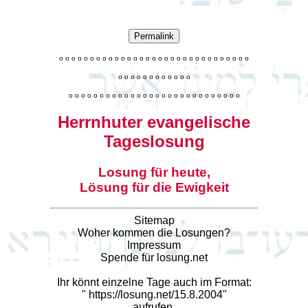
Permalink
o
o
o
o
o
o
o
o
o
o
o
o
o
o
o
o
o
o
o
o
o
o
o
o
o
o
o
o
o
o
o
o
o
o
o
o
o
o
o
o
o
o
o
o
o
o
o
o
o
o
o
o
o
o
o
o
o
o
o
o
o
o
o
o
o
o
o
o
o
o
o
Herrnhuter evangelische
Tageslosung
Losung für heute,
Lösung für die Ewigkeit
Sitemap
Woher kommen die Losungen?
Impressum
Spende für losung.net
Ihr könnt einzelne Tage auch im Format:
"
https://losung.net/15.8.2004
"
aufrufen.