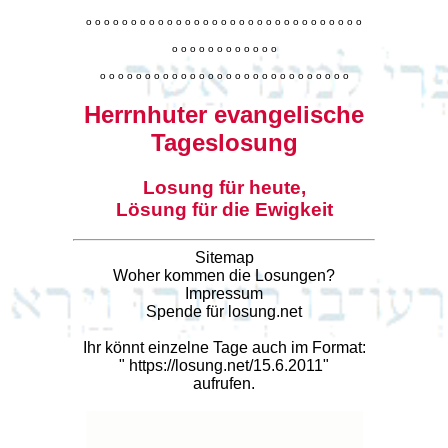
o
o
o
o
o
o
o
o
o
o
o
o
o
o
o
o
o
o
o
o
o
o
o
o
o
o
o
o
o
o
o
o
o
o
o
o
o
o
o
o
o
o
o
o
o
o
o
o
o
o
o
o
o
o
o
o
o
o
o
o
o
o
o
o
o
o
o
o
o
o
o
Herrnhuter evangelische
Tageslosung
Losung für heute,
Lösung für die Ewigkeit
Sitemap
Woher kommen die Losungen?
Impressum
Spende für losung.net
Ihr könnt einzelne Tage auch im Format:
"
https://losung.net/15.6.2011
"
aufrufen.