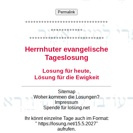
Permalink
o
o
o
o
o
o
o
o
o
o
o
o
o
o
o
o
o
o
o
o
o
o
o
o
o
o
o
o
o
o
o
o
o
o
o
o
o
o
o
o
o
o
o
o
o
o
o
o
o
o
o
o
o
o
o
o
o
o
o
o
o
o
o
o
o
o
o
o
o
o
o
Herrnhuter evangelische
Tageslosung
Losung für heute,
Lösung für die Ewigkeit
Sitemap
Woher kommen die Losungen?
Impressum
Spende für losung.net
Ihr könnt einzelne Tage auch im Format:
"
https://losung.net/15.5.2027
"
aufrufen.