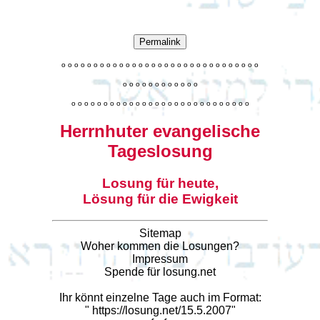
Permalink
o
o
o
o
o
o
o
o
o
o
o
o
o
o
o
o
o
o
o
o
o
o
o
o
o
o
o
o
o
o
o
o
o
o
o
o
o
o
o
o
o
o
o
o
o
o
o
o
o
o
o
o
o
o
o
o
o
o
o
o
o
o
o
o
o
o
o
o
o
o
o
Herrnhuter evangelische
Tageslosung
Losung für heute,
Lösung für die Ewigkeit
Sitemap
Woher kommen die Losungen?
Impressum
Spende für losung.net
Ihr könnt einzelne Tage auch im Format:
"
https://losung.net/15.5.2007
"