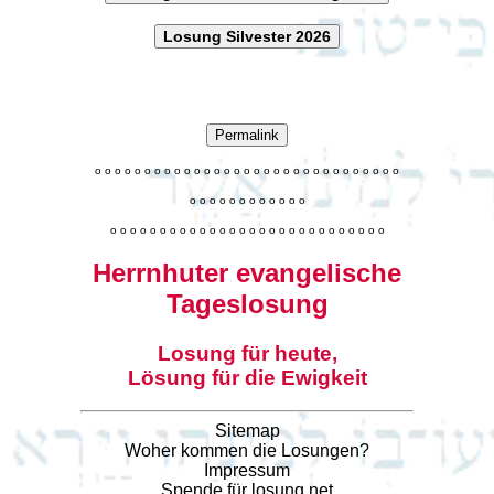
Losung Silvester 2026
Permalink
o
o
o
o
o
o
o
o
o
o
o
o
o
o
o
o
o
o
o
o
o
o
o
o
o
o
o
o
o
o
o
o
o
o
o
o
o
o
o
o
o
o
o
o
o
o
o
o
o
o
o
o
o
o
o
o
o
o
o
o
o
o
o
o
o
o
o
o
o
o
o
Herrnhuter evangelische
Tageslosung
Losung für heute,
Lösung für die Ewigkeit
Sitemap
Woher kommen die Losungen?
Impressum
Spende für losung.net