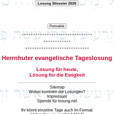
Losung Silvester 2026
Permalink
o
o
o
o
o
o
o
o
o
o
o
o
o
o
o
o
o
o
o
o
o
o
o
o
o
o
o
o
o
o
o
o
o
o
o
o
o
o
o
o
o
o
o
o
o
o
o
o
o
o
o
o
o
o
o
o
o
o
o
o
o
o
o
o
o
o
o
o
o
o
o
Herrnhuter evangelische Tageslosung
Losung für heute,
Lösung für die Ewigkeit
Sitemap
Woher kommen die Losungen?
Impressum
Spende für losung.net
Ihr könnt einzelne Tage auch im Format: