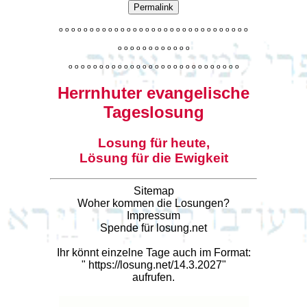
Permalink
o
o
o
o
o
o
o
o
o
o
o
o
o
o
o
o
o
o
o
o
o
o
o
o
o
o
o
o
o
o
o
o
o
o
o
o
o
o
o
o
o
o
o
o
o
o
o
o
o
o
o
o
o
o
o
o
o
o
o
o
o
o
o
o
o
o
o
o
o
o
o
Herrnhuter evangelische
Tageslosung
Losung für heute,
Lösung für die Ewigkeit
Sitemap
Woher kommen die Losungen?
Impressum
Spende für losung.net
Ihr könnt einzelne Tage auch im Format:
"
https://losung.net/14.3.2027
"
aufrufen.