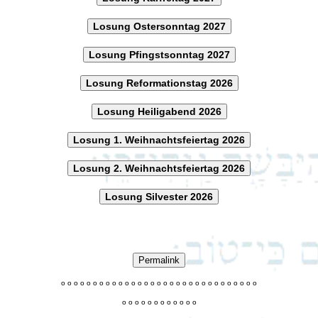
Losung Ostersonntag 2027
Losung Pfingstsonntag 2027
Losung Reformationstag 2026
Losung Heiligabend 2026
Losung 1. Weihnachtsfeiertag 2026
Losung 2. Weihnachtsfeiertag 2026
Losung Silvester 2026
Permalink
o
o
o
o
o
o
o
o
o
o
o
o
o
o
o
o
o
o
o
o
o
o
o
o
o
o
o
o
o
o
o
o
o
o
o
o
o
o
o
o
o
o
o