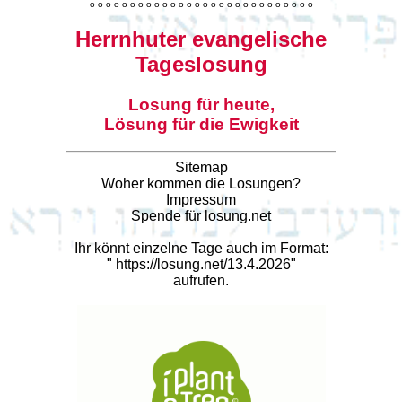
o
o
o
o
o
o
o
o
o
o
o
o
o
o
o
o
o
o
o
o
o
o
o
o
o
o
o
o
Herrnhuter evangelische
Tageslosung
Losung für heute,
Lösung für die Ewigkeit
Sitemap
Woher kommen die Losungen?
Impressum
Spende für losung.net
Ihr könnt einzelne Tage auch im Format:
"
https://losung.net/13.4.2026
"
aufrufen.