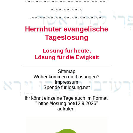
o
o
o
o
o
o
o
o
o
o
o
o
o
o
o
o
o
o
o
o
o
o
o
o
o
o
o
o
o
o
o
o
o
o
o
o
o
o
o
o
o
o
o
o
o
o
o
o
o
o
o
o
o
o
o
o
o
o
o
o
o
o
o
o
o
o
o
o
o
o
o
Herrnhuter evangelische
Tageslosung
Losung für heute,
Lösung für die Ewigkeit
Sitemap
Woher kommen die Losungen?
Impressum
Spende für losung.net
Ihr könnt einzelne Tage auch im Format:
"
https://losung.net/12.9.2026
"
aufrufen.