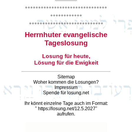
o
o
o
o
o
o
o
o
o
o
o
o
o
o
o
o
o
o
o
o
o
o
o
o
o
o
o
o
o
o
o
o
o
o
o
o
o
o
o
o
o
o
o
o
o
o
o
o
o
o
o
o
o
o
o
o
o
o
o
o
o
o
o
o
o
o
o
o
o
o
o
Herrnhuter evangelische
Tageslosung
Losung für heute,
Lösung für die Ewigkeit
Sitemap
Woher kommen die Losungen?
Impressum
Spende für losung.net
Ihr könnt einzelne Tage auch im Format:
"
https://losung.net/12.5.2027
"
aufrufen.