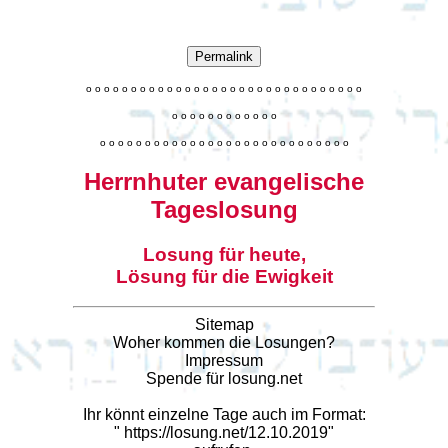
Permalink
o
o
o
o
o
o
o
o
o
o
o
o
o
o
o
o
o
o
o
o
o
o
o
o
o
o
o
o
o
o
o
o
o
o
o
o
o
o
o
o
o
o
o
o
o
o
o
o
o
o
o
o
o
o
o
o
o
o
o
o
o
o
o
o
o
o
o
o
o
o
o
Herrnhuter evangelische
Tageslosung
Losung für heute,
Lösung für die Ewigkeit
Sitemap
Woher kommen die Losungen?
Impressum
Spende für losung.net
Ihr könnt einzelne Tage auch im Format:
"
https://losung.net/12.10.2019
"